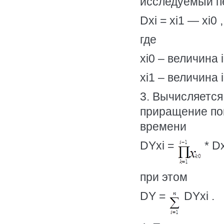
исследуемый п
Dxi = xi1 — xi0 ,
где
хi0 – величина 
хi1 – величина 
3. Вычисляется
приращение по
времени
DYxi =
* Dx
при этом
DY =
DYxi .