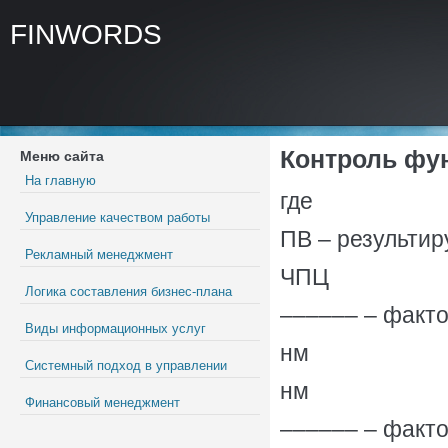
FINWORDS
Контроль фу
Меню сайта
На главную
где
Управление качеством работы
ПВ – результи
Рекламный менеджмент
ЧПЦ
Логика составления бизнес-плана
–––––– – факто
Виды информационных услуг
нм
Системный подход в управлении
нм
Финансовый менеджмент
–––––– – факто