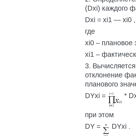
(Dxi) каждого 
Dxi = xi1 — xi0 ,
где
хi0 – плановое
хi1 – фактичес
3. Вычисляется
отклонение фак
планового знач
DYxi =
* Dx
при этом
DY =
DYxi .