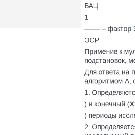
ВАЦ
1
–––– – фактор 
ЭСР
Применив к му
подстановок, м
Для ответа на 
алгоритмом А, 
1. Определяютс
) и конечный (
X
) периоды иссл
2. Определяетс