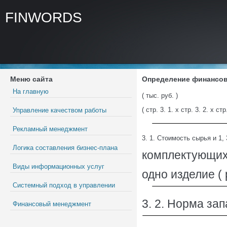
FINWORDS
Меню сайта
Определение финансово
На главную
( тыс. руб. )
( стр. 3. 1. х стр. 3. 2. х стр.
Управление качеством работы
Рекламный менеджмент
3. 1. Стоимость сырья и 1, 3
Логика составления бизнес-плана
комплектующих
Виды информационных услуг
одно изделие ( 
Системный подход в управлении
3. 2. Норма зап
Финансовый менеджмент