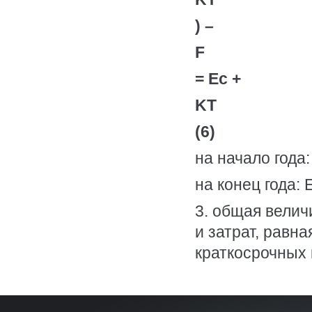
) –
F
= Ес +
KT
(6)
на начало года:
на конец года: 
3. общая вели
и затрат, равн
краткосрочных 