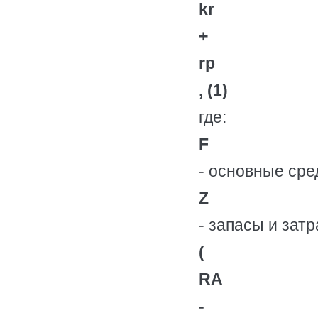
kr
+
rp
, (1)
где:
F
- основные сре
Z
- запасы и затр
(
RA
-