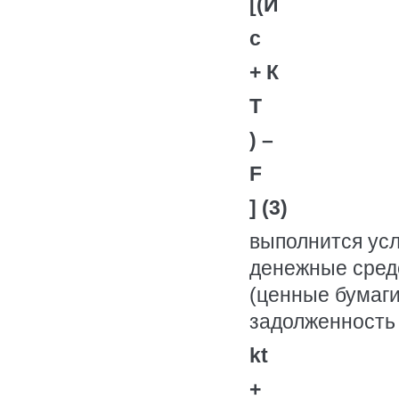
[(И
c
+ К
T
) –
F
] (3)
выполнится усл
денежные сред
(ценные бумаги
задолженность
kt
+