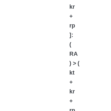
kr
+
rp
]:
(
RA
) > (
kt
+
kr
+
rp