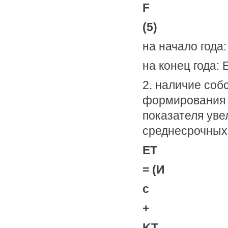
F
(5)
на начало года:
на конец года: 
2. наличие соб
формирования з
показателя уве
среднесрочных 
ET
= (И
c
+
KT