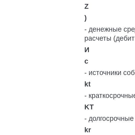
Z
)
- денежные ср
расчеты (дебит
И
c
- источники со
kt
- краткосрочны
KT
- долгосрочные
kr