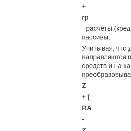
+
rp
- расчеты (кре
пассивы.
Учитывая, что 
направляются 
средств и на к
преобразовыва
Z
+ (
RA
-
Z