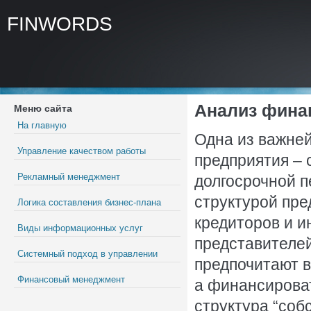
FINWORDS
Анализ фина
Меню сайта
На главную
Одна из важне
Управление качеством работы
предприятия – 
Рекламный менеджмент
долгосрочной 
структурой пре
Логика составления бизнес-плана
кредиторов и и
Виды информационных услуг
представителей
Системный подход в управлении
предпочитают в
Финансовый менеджмент
а финансировать
структура “соб