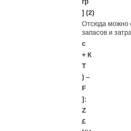
rp
] (2)
Отсюда можно с
запасов и затр
c
+ К
T
) –
F
]:
Z
£