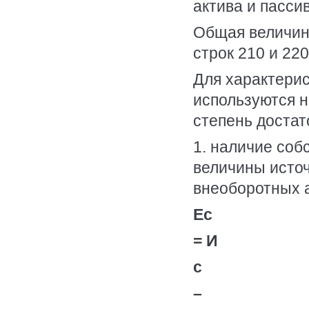
актива и пасси
Общая величина
строк 210 и 220
Для характерис
используются 
степень достат
1. наличие соб
величины источ
внеоборотных а
Ec
= И
c
–