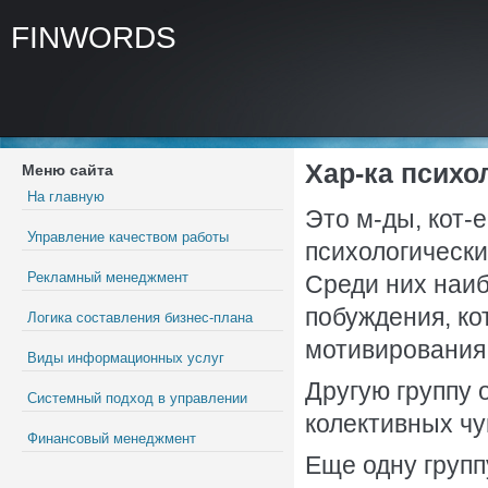
FINWORDS
Хар-ка психо
Меню сайта
На главную
Это м-ды, кот-
Управление качеством работы
психологический
Рекламный менеджмент
Среди них наиб
побуждения, ко
Логика составления бизнес-плана
мотивирования
Виды информационных услуг
Другую группу 
Системный подход в управлении
колективных чу
Финансовый менеджмент
Еще одну групп