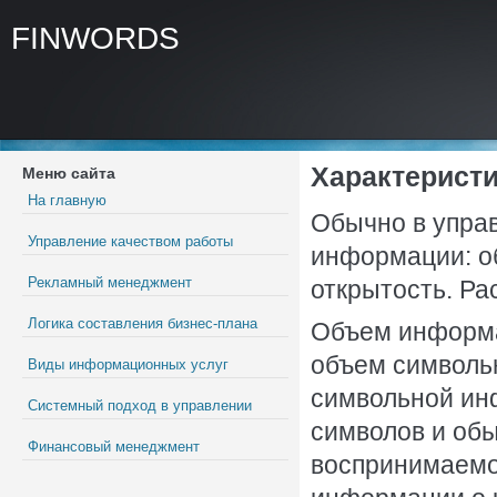
FINWORDS
Характерист
Меню сайта
На главную
Обычно в упра
Управление качеством работы
информации: об
Рекламный менеджмент
открытость. Ра
Логика составления бизнес-плана
Объем информа
объем символь
Виды информационных услуг
символьной инф
Системный подход в управлении
символов и обы
Финансовый менеджмент
воспринимаемо