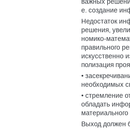
важных решений
е. создание и
Недостаток ин
решения, увели
номико-матема
правильного р
искусственно и
полизация проя
• засекречиван
необходимых с
• стремление о
обладать инфор
материального 
Выход должен 