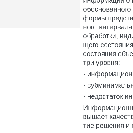
информации о к
обоснованного 
формы представ
ного интервала
обработки, инд
щего состояния
состояния объ
три уровня:
· информацион
· субминималь
· недостаток 
Информационна
вышает качеств
тие решения и