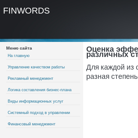
FINWORDS
Оценка эффе
Меню сайта
различных ст
На главную
Для каждой из 
Управление качеством работы
разная степень
Рекламный менеджмент
Логика составления бизнес-плана
Виды информационных услуг
Системный подход в управлении
Финансовый менеджмент