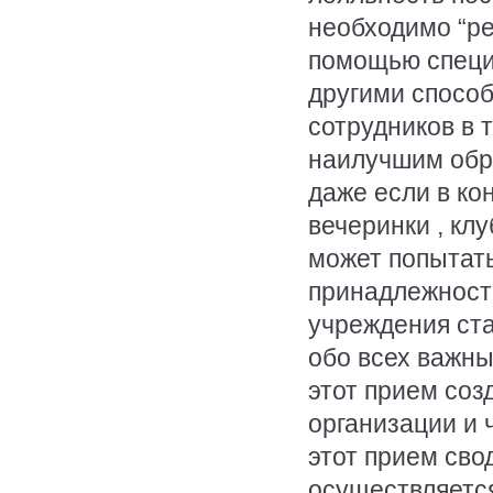
необходимо “ре
помощью специ
другими способ
сотрудников в 
наилучшим обра
даже если в ко
вечеринки , кл
может попытат
принадлежности
учреждения ст
обо всех важны
этот прием соз
организации и ч
этот прием сво
осуществляется