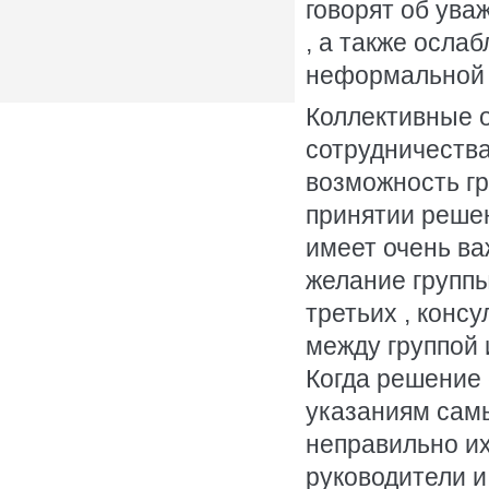
говорят об ува
, а также осла
неформальной 
Коллективные 
сотрудничества
возможность гр
принятии решен
имеет очень ва
желание группы
третьих , конс
между группой
Когда решение 
указаниям сам
неправильно их
руководители и