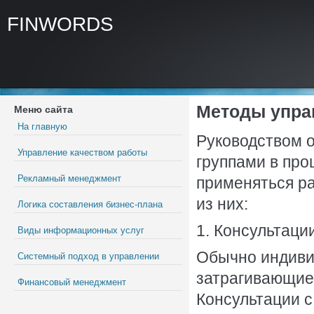
FINWORDS
Методы упра
Меню сайта
На главную
Руководством 
Управление качеством работы
группами в про
Рекламный менеджмент
применяться р
из них:
Логика составления бизнес-плана
1. Консультации
Виды информационных услуг
Обычно индиви
Системный подход в управлении
затрагивающие 
Финансовый менеджмент
Консультации с