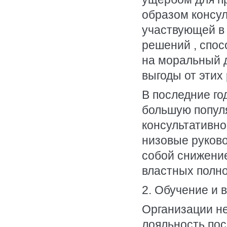
образом консул
участвующей в 
решений , спос
на моральный д
выгоды от этих
В последние г
большую популя
консультативной
низовые руково
собой снижение
властных полн
2. Обучение и 
Организации н
лояльность пос