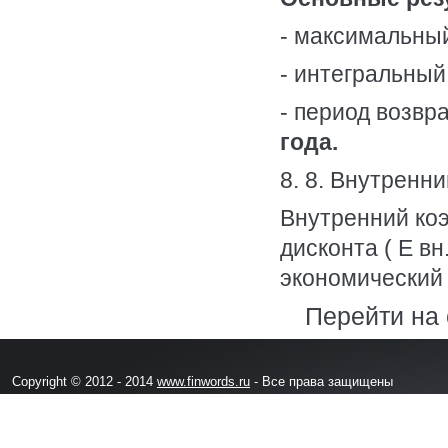
- максимальны
- интегральны
- период возвр
года.
8. 8. Внутрен
Внутренний ко
дисконта ( Е вн
экономический 
Перейти на
Copyright © 2012 - 2014
www.finwords.ru
- Все права защищены