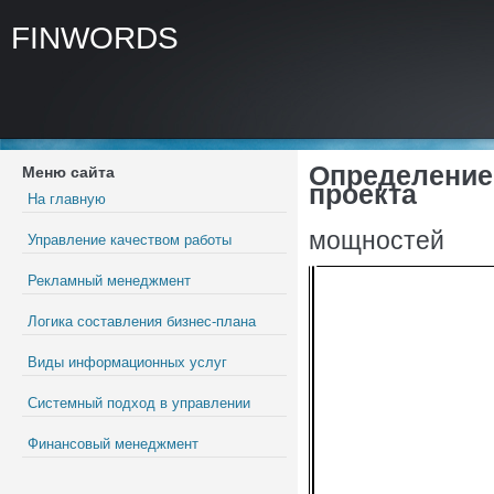
FINWORDS
Определение
Меню сайта
проекта
На главную
мощностей
Управление качеством работы
Рекламный менеджмент
Логика составления бизнес-плана
Виды информационных услуг
Системный подход в управлении
Финансовый менеджмент