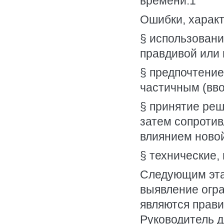
времени.1
Ошибки, характ
§ использован
правдивой или 
§ предпочтение
частичным (вво
§ принятие ре
затем сопроти
влиянием ново
§ технические,
Следующим эта
выявление огр
являются прави
Руководитель д