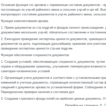
Основная функция гос.архивов с переменным составом документов – в
поступающих из учр-ий районного звена и сельских учр-ий и орг-ий. Вы
контролируют состояние документов в учр-ях районного звена, сельско
Функция комплектования архива.
1. Прием документов из стр.подр-ий и фондов личного происхождения.
документами нескольких учр-ий, обязательно составление и постоянное
2. Ежегодное проведение экспертизы ценности документов, хранящихся
документов на дела, подлежащие дальнейшему хранению или уничтож
проведении экспертизы ценности стр-ым подр-ям.
Функция обеспечения сохранности документов.
1. Создание условий, обеспечивающих сохранность документов, путем 
охране и оборудованию хранилищ, улучшению температурно-влажностн
санитарно-гигиенических условий.
2. Организация учета документов в соответствии с установленными пр
изменений в учетные документы, отражающие количественный состав 
сведений о документах архива по установленной форме. Соблюдение п
Периодические проверки наличия и состояния дел.
3. Создание страхового фонда копий на наиболее ценные документы. Уч
Перейти на страницу:
1
2