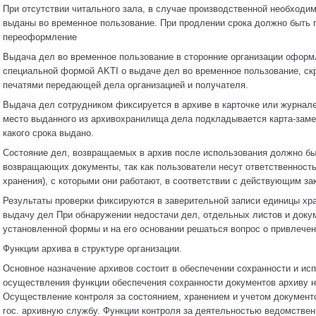
При отсутствии читального зала, в случае производственной необходим
выданы во временное пользование. При продлении срока должно быть 
переоформление
Выдача дел во временное пользование в сторонние организации офор
специальной формой AKTI о выдаче дел во временное пользование, ск
печатями передающей дела организацией и получателя.
Выдача дел сотрудником фиксируется в архиве в карточке или журнал
место выданного из архивохранилища дела подкладывается карта-замест
какого срока выдано.
Состояние дел, возвращаемых в архив после использования должно быт
возвращающих документы, так как пользователи несут ответственность
хранения), с которыми они работают, в соответствии с действующим за
Результаты проверки фиксируются в заверительной записи единицы хр
выдачу дел При обнаружении недостачи дел, отдельных листов и доку
установленной формы и на его основании решаться вопрос о привлечен
Функции архива в структуре организации.
Основное назначение архивов состоит в обеспечении сохранности и ис
осуществления функции обеспечения сохранности документов архиву н
Осуществление контроля за состоянием, хранением и учетом документов
гос. архивную службу. Функции контроля за деятельностью ведомствен