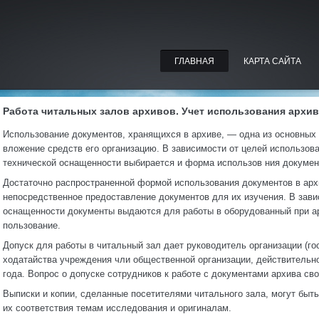
ГЛАВНАЯ
КАРТА САЙТА
Работа читальных залов архивов. Учет использования архи
Использование документов, хранящихся в архиве, — одна из оcновных
вложение средств его организацию. В зависимости от целей использова
технической оснащенности выбирается и форма использов ния докумен
Достаточно распространенной формой использования документов в арх
непосредственное предоставление документов для их изучения. В завис
оснащенности документы выдаются для работы в оборудованный при ар
пользование.
Допуск для работы в читальный зал дает руководитель организации (го
ходатайства учреждения чли общественной организации, действительн
года. Вопрос о допуске сотрудников к работе с документами архива св
Выписки и копии, сделанные посетителями читального зала, могут быт
их соответствия темам исследования и оригиналам.