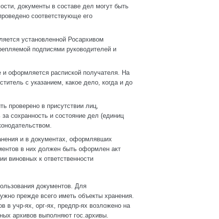
ости, документы в составе дел могут быть
проведено соответствующе его
мляется установленной Росархивом
репляемой подписями руководителей и
е и оформляется распиской получателя. На
итель с указанием, какое дело, когда и до
ь проверено в присутствии лиц,
 за сохранность и состояние дел (единиц
конодательством.
анения и в документах, оформлявших
ментов в них должен быть оформлен акт
ии виновных к ответственности
пользования документов. Для
ужно прежде всего иметь объекты хранения.
 в учр-ях, орг-ях, предпр-ях возложено на
ных архивов выполняют гос.архивы.