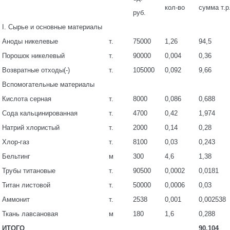
кол-во
сумма т.р
руб.
I. Сырье и основные материалы
Аноды никелевые
т.
75000
1,26
94,5
Порошок никелевый
т.
90000
0,004
0,36
Возвратные отходы(-)
т.
105000
0,092
9,66
Вспомогательные материалы
Кислота серная
т.
8000
0,086
0,688
Сода кальцинированная
т.
4700
0,42
1,974
Натрий хлористый
т.
2000
0,14
0,28
Хлор-газ
т.
8100
0,03
0,243
Бельтинг
м
300
4,6
1,38
Трубы титановые
т.
90500
0,0002
0,0181
Титан листовой
т.
50000
0,0006
0,03
Аммонит
т.
2538
0,001
0,002538
Ткань лавсановая
м
180
1,6
0,288
ИТОГО
90,104