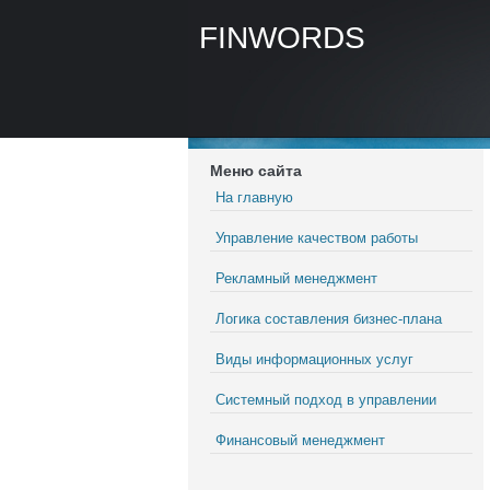
FINWORDS
Меню сайта
На главную
Управление качеством работы
Рекламный менеджмент
Логика составления бизнес-плана
Виды информационных услуг
Системный подход в управлении
Финансовый менеджмент