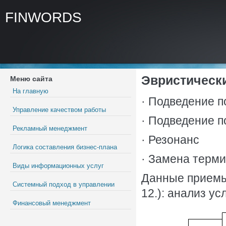
FINWORDS
Эвристическ
Меню сайта
На главную
· Подведение п
Управление качеством работы
· Подведение п
Рекламный менеджмент
· Резонанс
Логика составления бизнес-плана
· Замена терм
Виды информационных услуг
Данные приемы
Системный подход в управлении
12.): анализ у
Финансовый менеджмент